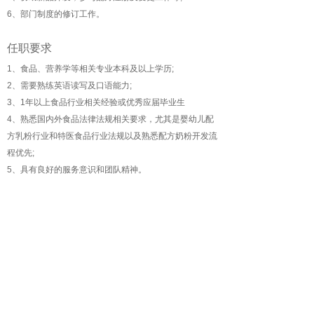
6、部门制度的修订工作。
任职要求
1、食品、营养学等相关专业本科及以上学历;
2、需要熟练英语读写及口语能力;
3、1年以上食品行业相关经验或优秀应届毕业生
4、熟悉国内外食品法律法规相关要求，尤其是婴幼儿配
方乳粉行业和特医食品行业法规以及熟悉配方奶粉开发流
程优先;
5、具有良好的服务意识和团队精神。
地址
联系我们
上海市松江区新浜工业园区
400-820-6087
版权所有 ©
上海纽贝滋实业集团有限公司