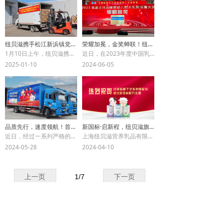
纽贝滋携手松江新浜镇党委、政府，震后共担风雨，火速驰援西藏
荣耀加冕，金奖蝉联！纽贝滋荣获2023年度婴幼儿配方乳粉质量金奖
1月10日上午，纽贝滋携手松江新浜镇党委、政府，紧急筹备救援物资，驰援西藏。
近日，在2023年度中国乳制品工业协会主办的行业质量大赛中，上海纽贝滋营养乳品有限公司荣登行业领奖台，摘得“婴幼儿配方乳粉质量金奖”。
2025-01-10
2024-06-05
品质先行，速度领航！首批新国标奶粉全部合格，闪电配送至全国市场
新国标·启新程，纽贝滋旗下全系列婴配粉成功通过新国标配方注册！
近日，经过一系列严格的质量管控与测评，纽贝滋首批新国标产品产品各项指标均符合国家标准，零缺陷放行。首批新国标配方奶粉已正式启动全国配送。
上海纽贝滋营养乳品有限公司旗下全系列婴幼儿配方奶粉全段位成功通过新国标配方注册，顺利开启纽贝滋品牌新国标奶粉新征程。
2024-05-28
2024-04-10
上一页
1
/
7
下一页
地址
联系我们
上海市松江区新浜工业园区
400-820-6087