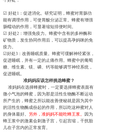
个好处
：
☑
好处
1
：促进消化。研究证明，蜂蜜对胃肠功
能有调理作用，可使胃酸分泌正常。蜂蜜有增强
肠蠕动的作用，可
显著
缩短排便时间。
☑
好处
2
：增强免疫力。蜂蜜中含有的多种酶和
矿物质，发生协同作用后，可以提高
孕
妈咪的免
疫力。
☑
好处
3
：改善睡眠质量。蜂蜜可缓解神经紧张，
促进睡眠，并有一定的止痛作用。蜂蜜中的葡萄
糖、维生素、镁、磷、钙等能够调节神经系统，
促进睡眠。
准妈妈应该怎样挑选蜂蜜？
准妈妈在选择蜂蜜时，一定要选择蜂蜜表面有
微小气泡的蜂蜜，因为那是活性生物
酶不断
运动
所产生的，蜂蜜之所以能改善便秘就是因为其中
的活性生物酶成份起的作用，所以吃这种
蜜
对人
的身体最好。
另外，准妈妈不能吃蜂王浆。
因为
蜂王浆中的激素会刺激子宫，引起宫缩，干扰胎
儿在子宫内的正常发育。