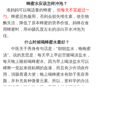
蜂蜜水应该怎样冲泡？
准妈妈可以喝适量的蜂蜜，
但每天不宜超过一
勺。
蜂蜜忌热服用，否则会损失维生素，使生物
酶失活，降低了原本蜂蜜的营养价值。妈咪在食
用蜂蜜时，用
4
0摄氏度左右的凉白开水冲泡为
佳。
什么时候喝蜂蜜水最好？
中医关于养身有句话是：“朝朝盐水，晚晚蜜
汤”。说的意思是：每天早上早起空腹喝淡盐水，
每天晚上睡前喝蜂蜜水。因为早上喝淡盐水可以
稀释一觉起来很粘稠的血液，而且有少许消炎作
用，润肠胃通大便；晚上喝蜂蜜水有助于美容养
颜，并补充各种微量元素。所以，更科学的办法
是把蜂蜜水留在晚上喝，而早上起来喝淡盐水。
最后提醒大家注意的是，睡前一杯蜂蜜水也
不是所有孕妈咪都适用的
，
孕期糖尿病的妈妈们
还是要慎用
。
前一个：
无
ꄴ
后一个：
无
ꄲ