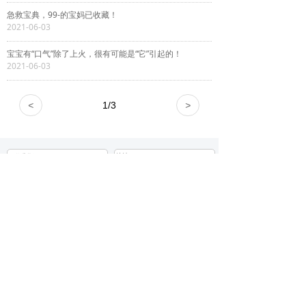
急救宝典，99-的宝妈已收藏！
2021-06-03
宝宝有“口气”除了上火，很有可能是“它”引起的！
2021-06-03
<
1
/
3
>
地址
联系我们
上海市松江区新浜工业园区
400-820-6087
版权所有 ©
上海纽贝滋实业集团有限公司
沪ICP备10220696号-3
积分查询
资料下载
应用下载
邮箱登录
本网站由阿里云提供云计算及安全服务